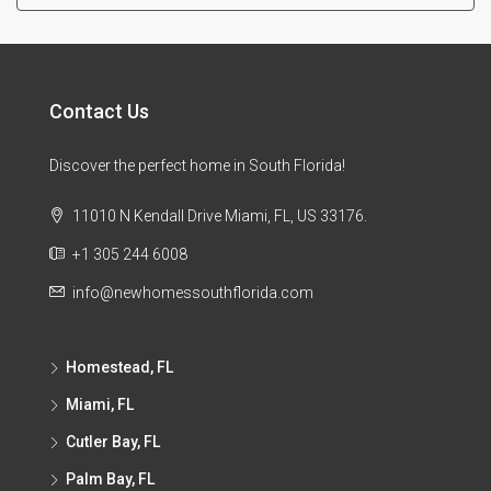
Contact Us
Discover the perfect home in South Florida!
11010 N Kendall Drive Miami, FL, US 33176.
+1 305 244 6008
info@newhomessouthflorida.com
Homestead, FL
Miami, FL
Cutler Bay, FL
Palm Bay, FL