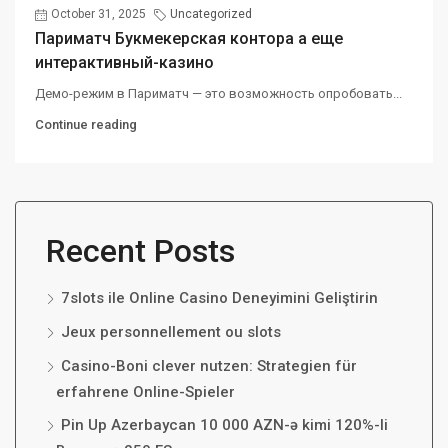
October 31, 2025
Uncategorized
Париматч Букмекерская контора а еще
интерактивный-казино
Демо-режим в Париматч — это возможность опробовать...
Continue reading
Recent Posts
7slots ile Online Casino Deneyimini Geliştirin
Jeux personnellement ou slots
Casino-Boni clever nutzen: Strategien für
erfahrene Online-Spieler
Pin Up Azerbaycan 10 000 AZN-ə kimi 120%-li