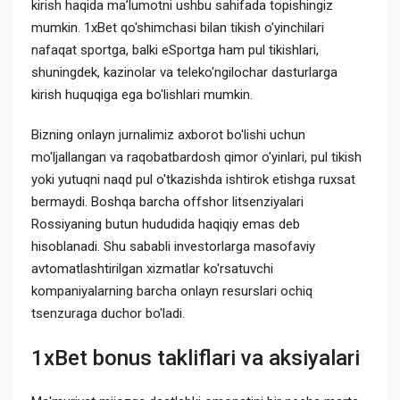
kirish haqida ma’lumotni ushbu sahifada topishingiz
mumkin. 1xBet qo'shimchasi bilan tikish o'yinchilari
nafaqat sportga, balki eSportga ham pul tikishlari,
shuningdek, kazinolar va teleko'ngilochar dasturlarga
kirish huquqiga ega bo'lishlari mumkin.
Bizning onlayn jurnalimiz axborot bo'lishi uchun
mo'ljallangan va raqobatbardosh qimor o'yinlari, pul tikish
yoki yutuqni naqd pul o'tkazishda ishtirok etishga ruxsat
bermaydi. Boshqa barcha offshor litsenziyalari
Rossiyaning butun hududida haqiqiy emas deb
hisoblanadi. Shu sababli investorlarga masofaviy
avtomatlashtirilgan xizmatlar ko'rsatuvchi
kompaniyalarning barcha onlayn resurslari ochiq
tsenzuraga duchor bo'ladi.
1xBet bonus takliflari va aksiyalari