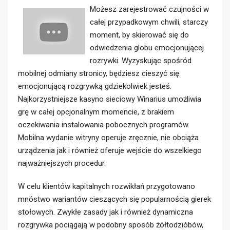
Możesz zarejestrować czujności w
całej przypadkowym chwili, starczy
moment, by skierować się do
odwiedzenia globu emocjonującej
rozrywki. Wyzyskując spośród
mobilnej odmiany stronicy, będziesz cieszyć się
emocjonującą rozgrywką gdziekolwiek jesteś.
Najkorzystniejsze kasyno sieciowy Winarius umożliwia
grę w całej opcjonalnym momencie, z brakiem
oczekiwania instalowania pobocznych programów.
Mobilna wydanie witryny operuje zręcznie, nie obciąża
urządzenia jak i również oferuje wejście do wszelkiego
najważniejszych procedur.
W celu klientów kapitalnych rozwikłań przygotowano
mnóstwo wariantów cieszących się popularnością gierek
stołowych. Zwykłe zasady jak i również dynamiczna
rozgrywka pociągają w podobny sposób żółtodzióbów,