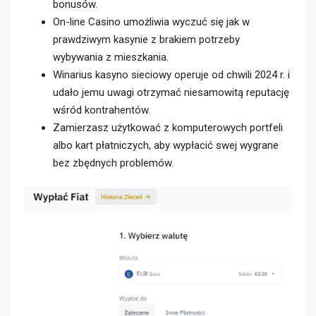
bonusów.
On-line Casino umożliwia wyczuć się jak w
prawdziwym kasynie z brakiem potrzeby
wybywania z mieszkania.
Winarius kasyno sieciowy operuje od chwili 2024 r. i
udało jemu uwagi otrzymać niesamowitą reputację
wśród kontrahentów.
Zamierzasz użytkować z komputerowych portfeli
albo kart płatniczych, aby wypłacić swej wygrane
bez zbędnych problemów.