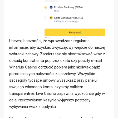
Upewnij baczności, że wprowadzasz regularne
informacje, aby uzyskać zwyczajowy wejście do naszej
wybranki zabawy. Zamierzasz się skontaktować wraz z
obsadą kontrahenta poprzez czatu czy poczty e-mail.
Winarius Casino odrzucić pobiera jakichkolwiek bądź
pomocniczych należności za przelewy. Wszystkie
szczegóły tyczące umowy wyszukasz przy panelu
swojego własnego konta, czynimy całkiem
transparentnie. Live Casino zapewnia wyczuć się gdy w
całej rzeczywistym kasynie wyjąwszy potrzeby
wybywania wraz z budynku.