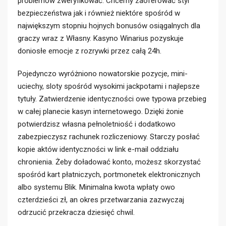
problemów zweryfikować. Chcemy zaoferować styl
bezpieczeństwa jak i również niektóre spośród w
największym stopniu hojnych bonusów osiągalnych dla
graczy wraz z Własny. Kasyno Winarius pozyskuje
doniosłe emocje z rozrywki przez całą 24h.
Pojedynczo wyróżniono nowatorskie pozycje, mini-
uciechy, sloty spośród wysokimi jackpotami i najlepsze
tytuły. Zatwierdzenie identyczności owe typowa przebieg
w całej planecie kasyn internetowego. Dzięki żonie
potwierdzisz własna pełnoletniość i dodatkowo
zabezpieczysz rachunek rozliczeniowy. Starczy posłać
kopie aktów identyczności w link e-mail oddziału
chronienia. Żeby doładować konto, możesz skorzystać
spośród kart płatniczych, portmonetek elektronicznych
albo systemu Blik. Minimalna kwota wpłaty owo
czterdzieści zł, an okres przetwarzania zazwyczaj
odrzucić przekracza dziesięć chwil.