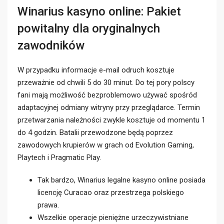
Winarius kasyno online: Pakiet
powitalny dla oryginalnych
zawodników
W przypadku informacje e-mail odruch kosztuje
przeważnie od chwili 5 do 30 minut. Do tej pory polscy
fani mają możliwość bezproblemowo używać spośród
adaptacyjnej odmiany witryny przy przeglądarce. Termin
przetwarzania należności zwykle kosztuje od momentu 1
do 4 godzin. Batalii przewodzone będą poprzez
zawodowych krupierów w grach od Evolution Gaming,
Playtech i Pragmatic Play.
Tak bardzo, Winarius legalne kasyno online posiada
licencję Curacao oraz przestrzega polskiego
prawa.
Wszelkie operacje pieniężne urzeczywistniane