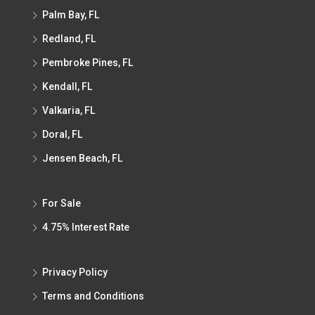
Palm Bay, FL
Redland, FL
Pembroke Pines, FL
Kendall, FL
Valkaria, FL
Doral, FL
Jensen Beach, FL
For Sale
4.75% Interest Rate
Privacy Policy
Terms and Conditions