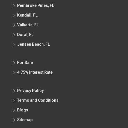
Pembroke Pines, FL
Kendall, FL
Valkaria, FL
Doral, FL
Jensen Beach, FL
For Sale
4.75% Interest Rate
Privacy Policy
Terms and Conditions
Blogs
Sitemap