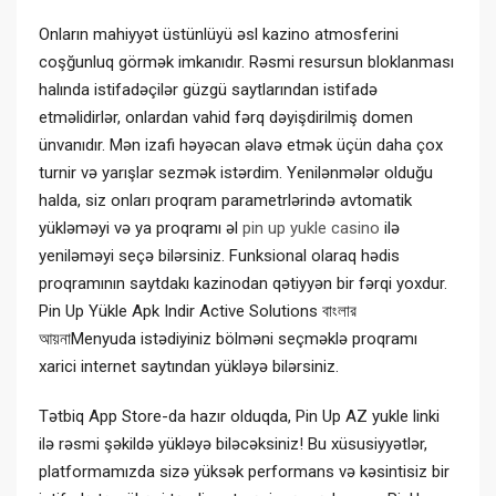
Onların mahiyyət üstünlüyü əsl kazino atmosferini
coşğunluq görmək imkanıdır. Rəsmi resursun bloklanması
halında istifadəçilər güzgü saytlarından istifadə
etməlidirlər, onlardan vahid fərq dəyişdirilmiş domen
ünvanıdır. Mən izafi həyəcan əlavə etmək üçün daha çox
turnir və yarışlar sezmək istərdim. Yenilənmələr olduğu
halda, siz onları proqram parametrlərində avtomatik
yükləməyi və ya proqramı əl
pin up yukle casino
ilə
yeniləməyi seçə bilərsiniz. Funksional olaraq hədis
proqramının saytdakı kazinodan qətiyyən bir fərqi yoxdur.
Pin Up Yükle Apk Indir Active Solutions বাংলার
আয়নাMenyuda istədiyiniz bölməni seçməklə proqramı
xarici internet saytından yükləyə bilərsiniz.
Tətbiq App Store-da hazır olduqda, Pin Up AZ yukle linki
ilə rəsmi şəkildə yükləyə biləcəksiniz! Bu xüsusiyyətlər,
platformamızda sizə yüksək performans və kəsintisiz bir