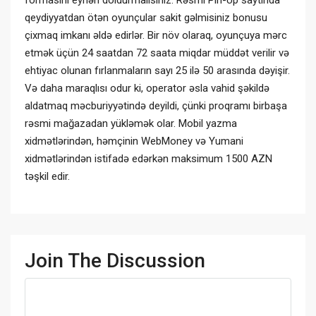
formasını eynən doldurmalısınız. Rəsmi Pin-Up saytında
qeydiyyatdan ötən oyunçular sakit gəlmisiniz bonusu
çixmaq imkanı əldə edirlər. Bir növ olaraq, oyunçuya mərc
etmək üçün 24 saatdan 72 saata miqdar müddət verilir və
ehtiyac olunan fırlanmaların sayı 25 ilə 50 arasında dəyişir.
Və daha maraqlısı odur ki, operator əsla vahid şəkildə
aldatmaq məcburiyyətində deyildi, çünki proqramı birbaşa
rəsmi mağazadan yükləmək olar. Mobil yazma
xidmətlərindən, həmçinin WebMoney və Yumani
xidmətlərindən istifadə edərkən maksimum 1500 AZN
təşkil edir.
Join The Discussion